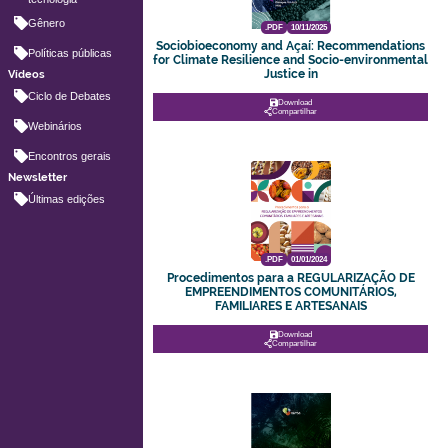
Gênero
.PDF
10/11/2025
Sociobioeconomy and Açaí: Recommendations
Políticas públicas
for Climate Resilience and Socio-environmental
Justice in
Vídeos
Ciclo de Debates
Download
Compartilhar
Webinários
Encontros gerais
Newsletter
Últimas edições
.PDF
01/01/2024
Procedimentos para a REGULARIZAÇÃO DE
EMPREENDIMENTOS COMUNITÁRIOS,
FAMILIARES E ARTESANAIS
Download
Compartilhar