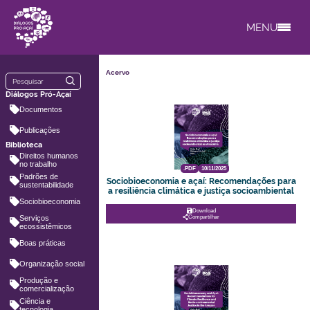
MENU
Acervo
Diálogos Pró-Açaí
Documentos
Publicações
Biblioteca
Direitos humanos
no trabalho
.PDF
10/11/2025
Padrões de
Sociobioeconomia e açaí: Recomendações para
sustentabilidade
a resiliência climática e justiça socioambiental
Sociobioeconomia
Download
Serviços
Compartilhar
ecossistêmicos
Boas práticas
Organização social
Produção e
comercialização
Ciência e
tecnologia