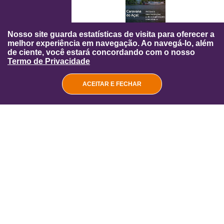
.PDF
24/11/2023
Nosso site guarda estatísticas de visita para oferecer a
Caravana do Açaí: análise e recomendações
melhor experiência em navegação. Ao navegá-lo, além
junto a empreendimentos comunitários
de ciente, você estará concordando com o nosso
Termo de Privacidade
Download
Compartilhar
ACEITAR E FECHAR
.PDF
21/11/2023
Policy brief - Fortalecendo políticas públicas e
a agenda de sustentabilidade do setor
produtivo
Download
Compartilhar